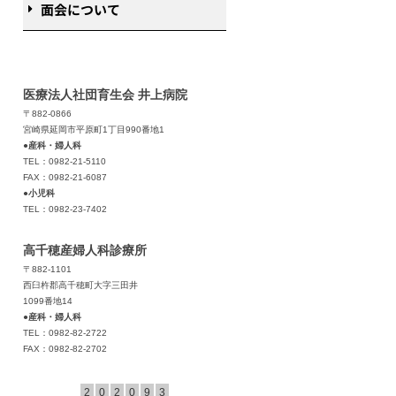
面会について
医療法人社団育生会 井上病院
〒882-0866
宮崎県延岡市平原町1丁目990番地1
●産科・婦人科
TEL：0982-21-5110
FAX：0982-21-6087
●小児科
TEL：0982-23-7402
高千穂産婦人科診療所
〒882-1101
西臼杵郡高千穂町大字三田井
1099番地14
●産科・婦人科
TEL：0982-82-2722
FAX：0982-82-2702
2
0
2
0
9
3