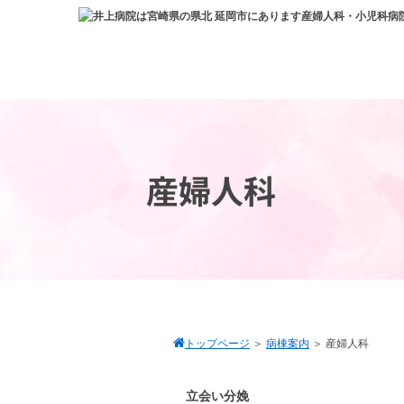
産婦人科
トップページ
＞
病棟案内
＞
産婦人科
立会い分娩