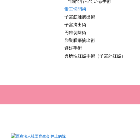
当院で行っている手術
帝王切開術
子宮筋腫摘出術
子宮摘出術
円錐切除術
卵巣腫瘍摘出術
避妊手術
異所性妊娠手術（子宮外妊娠）